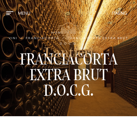
MENU
ITA
ENG
HOME PAGE
/
I
VINI
/
FRANCIACORTA
/
FRANCIACORTA EXTRA BRUT
D.O.C.G.
FRANCIACORTA
EXTRA BRUT
D.O.C.G.