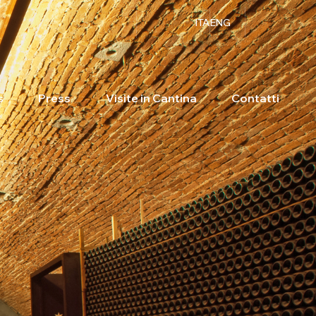
ITA
ENG
s
Press
Visite in Cantina
Contatti