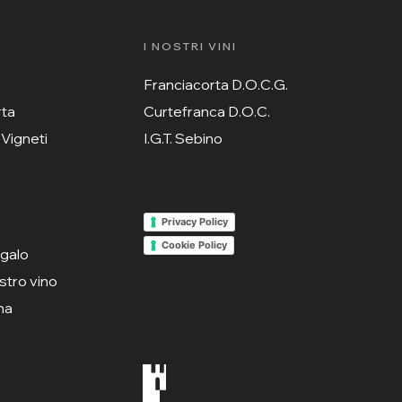
I NOSTRI VINI
Franciacorta D.O.C.G.
rta
Curtefranca D.O.C.
 Vigneti
I.G.T. Sebino
Privacy Policy
Cookie Policy
egalo
ostro vino
ina