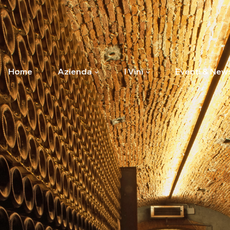
Home
Azienda
I Vini
Eventi & New