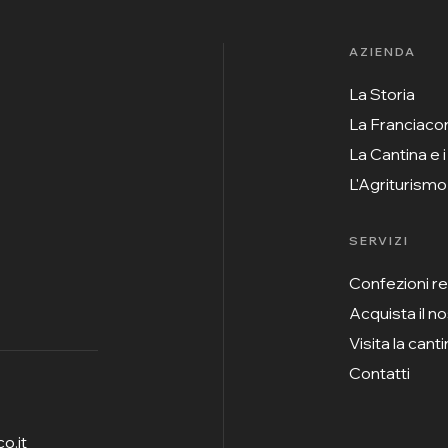
AZIENDA
La Storia
La Franciaco
La Cantina e i
L'Agriturismo
SERVIZI
Confezioni r
Acquista il n
Visita la cant
Contatti
o.it