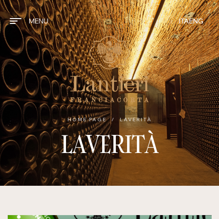
MENU
ITA
ENG
HOME PAGE
/
LAVERITÀ
LAVERITÀ