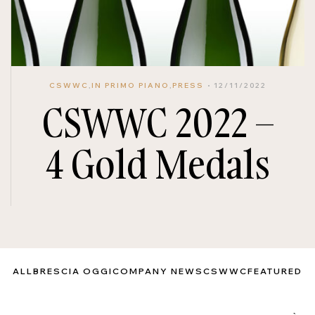
CSWWC
,
IN PRIMO PIANO
,
PRESS
12/11/2022
CSWWC 2022 –
4 Gold Medals
ALL
BRESCIA OGGI
COMPANY NEWS
CSWWC
FEATURED