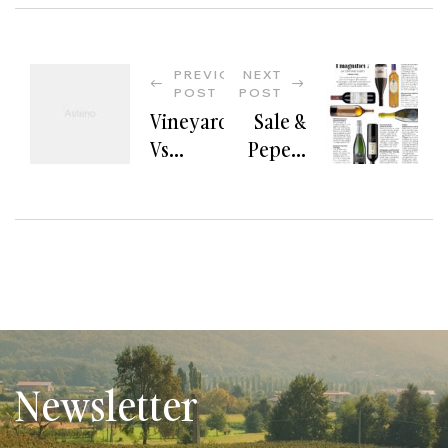
PREVIOUS
NEXT
POST
POST
Vineyards
Sale &
Vs
Pepe: I
Wineries:
Magnifici
Discover
7 Da
The Top 8
Stappare
Differences
Subito
Newsletter