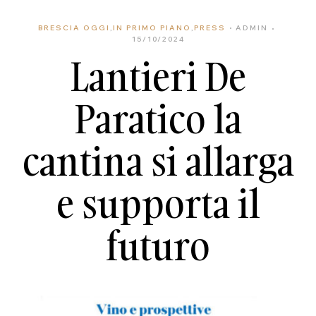
BRESCIA OGGI
,
IN PRIMO PIANO
,
PRESS
ADMIN
15/10/2024
Lantieri De
Paratico la
cantina si allarga
e supporta il
futuro