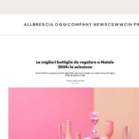
ALL
BRESCIA OGGI
COMPANY NEWS
CSWWC
IN P