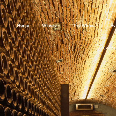
Home
Winery
The Wines
Ev
Conta