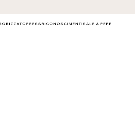
GORIZZATO
PRESS
RICONOSCIMENTI
SALE & PEPE