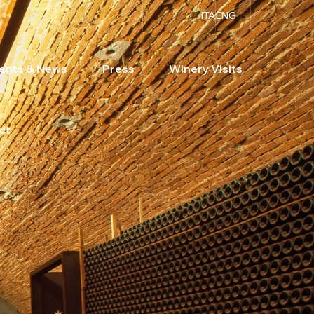
ITA
ENG
ents & News
Press
Winery Visits
ct