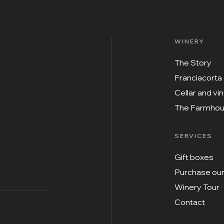
WINERY
The Story
Franciacorta
Cellar and vi
The Farmho
SERVICES
Gift boxes
Purchase our
Winery Tour
Contact