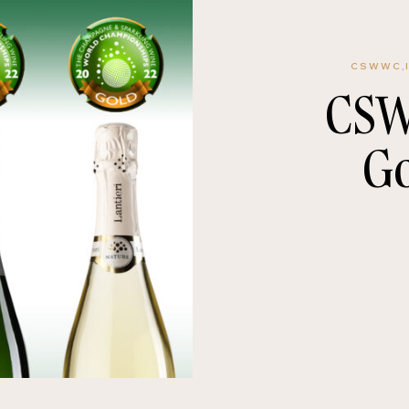
CSWWC
,
CSW
G