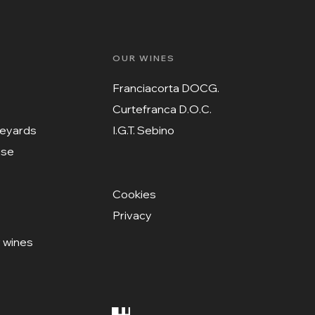
OUR WINES
Franciacorta DOCG.
Curtefranca D.O.C.
neyards
I.G.T. Sebino
use
Cookies
Privacy
 wines