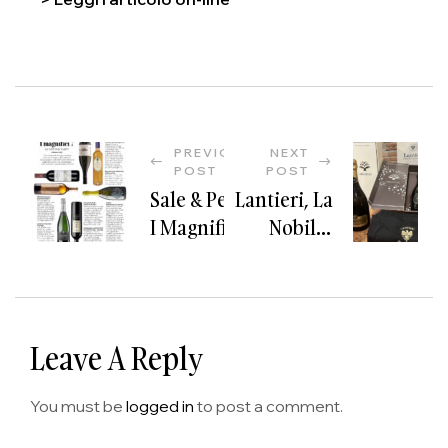
PREVIOUS
NEXT
POST
POST
Sale & Pepe:
Lantieri, La
I Magnifici 7
Nobiltà
Da
Dello
Stappare
Chardonnay
Subito
In
Franciacorta
Leave A Reply
You must be
logged in
to post a comment.