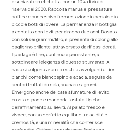
dischiarate in etichetta, con un 10% di vini di
riserva del 2020. Raccolta manuale, pressatura
soffice e successiva fermentazione in acciaio e in
piccole botti di rovere. La permanenza in bottiglia
a contatto con lieviti per almeno due anni. Dosato
con soli sei grammi/litro, si presenta di color giallo
paglierino brillante, attraversato da riflessi dorati.
Il perlage è fine, continuo e persistente, a
sottolineare l’eleganza di questo spumante. Al
naso si colgono aromi freschi e avvolgenti di fiori
bianchi, come biancospino e acacia, seguite da
sentori fruttati di mela, ananas e agrumi.
Emergono anche delicate sfumature di lievito,
crosta di pane e mandorla tostata, tipiche
dell’affinamento sui lieviti. Al palato fresco e
vivace, con un perfetto equilibrio tra acidità e
cremosità, e una mineralità che conferisce
profondità. Ottima la persistenza finale che