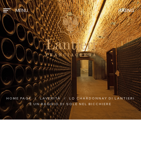
MENU
ITA
ENG
HOME PAGE
/
LAVERITÀ
/
LO CHARDONNAY DI LANTIERI
È UN RAGGIO DI SOLE NEL BICCHIERE