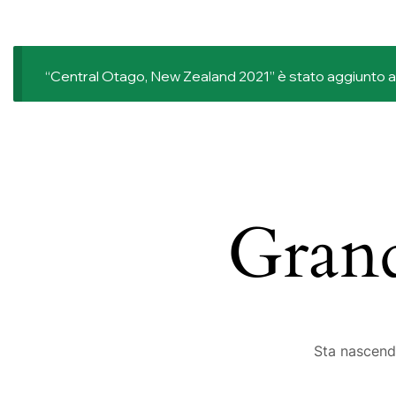
“Central Otago, New Zealand 2021” è stato aggiunto al 
Grand
Sta nascendo