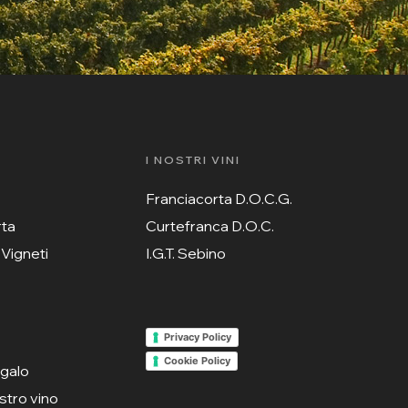
I NOSTRI VINI
Franciacorta D.O.C.G.
rta
Curtefranca D.O.C.
 Vigneti
I.G.T. Sebino
Privacy Policy
Cookie Policy
egalo
ostro vino