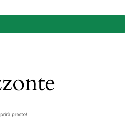
zzonte
prirà presto!