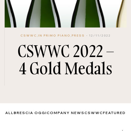
CSWWC
,
IN PRIMO PIANO
,
PRESS
12/11/2022
CSWWC 2022 –
4 Gold Medals
ALL
BRESCIA OGGI
COMPANY NEWS
CSWWC
FEATURED